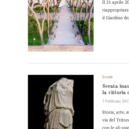
Il 21 aprile 2
riappropriarsi
il Giardino de
Eventi
Serata ina
la vittoria
7 Febbraio 201
Storia, arte, 
via del Trito
con le ali sp