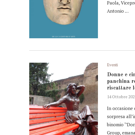
Paola, Vicepr
Antonio …
Eventi
Donne e cin
panchina r
riscattare 
14 Ottobre 202
In occasione 
sorpresa all’
binomio ‘’Do
Group, emana