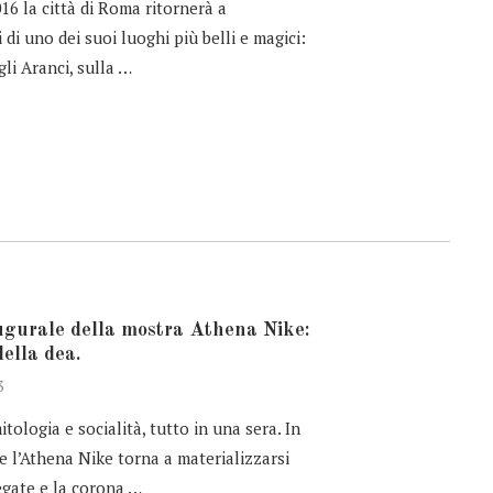
016 la città di Roma ritornerà a
 di uno dei suoi luoghi più belli e magici:
gli Aranci, sulla …
ugurale della mostra Athena Nike:
 della dea.
3
mitologia e socialità, tutto in una sera. In
ne l’Athena Nike torna a materializzarsi
iegate e la corona …