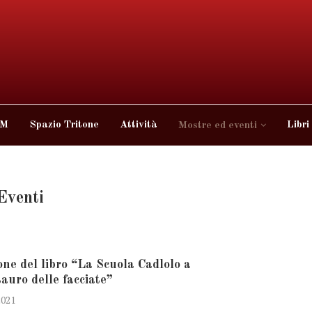
 M
Spazio Tritone
Attività
Libri
Mostre ed eventi
Eventi
ne del libro “La Scuola Cadlolo a
auro delle facciate”
2021