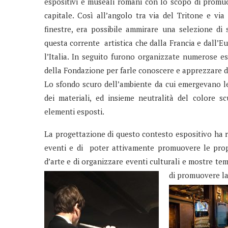
espositivi e museali romani con lo scopo di promuo
capitale. Così all’angolo tra via del Tritone e vi
finestre, era possibile ammirare una selezione di sc
questa corrente artistica che dalla Francia e dall’Eur
l’Italia. In seguito furono organizzate numerose e
della Fondazione per farle conoscere e apprezzare da
Lo sfondo scuro dell’ambiente da cui emergevano l
dei materiali, ed insieme neutralità del colore s
elementi esposti.
La progettazione di questo contesto espositivo ha re
eventi e di poter attivamente promuovere le propr
d’arte e di organizzare eventi culturali e mostre te
di promuovere l