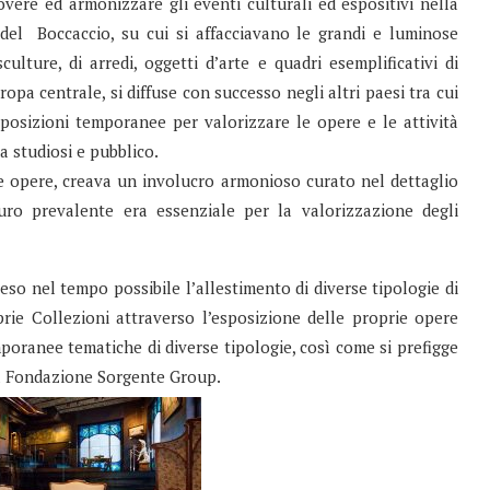
vere ed armonizzare gli eventi culturali ed espositivi nella
a del Boccaccio, su cui si affacciavano le grandi e luminose
ulture, di arredi, oggetti d’arte e quadri esemplificativi di
opa centrale, si diffuse con successo negli altri paesi tra cui
sposizioni temporanee per valorizzare le opere e le attività
 studiosi e pubblico.
e opere, creava un involucro armonioso curato nel dettaglio
curo prevalente era essenziale per la valorizzazione degli
so nel tempo possibile l’allestimento di diverse tipologie di
ie Collezioni attraverso l’esposizione delle proprie opere
mporanee tematiche di diverse tipologie, così come si prefigge
a Fondazione Sorgente Group.