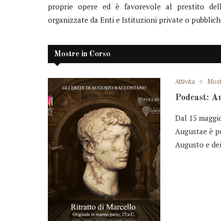
proprie opere ed è favorevole al prestito delle
organizzate da Enti e Istituzioni private o pubbliche
Mostre in Corso
Attivita
Most
Podcast: Au
Dal 15 maggio
Augustae è po
Augusto e dei