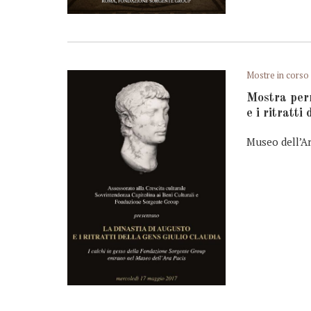
Mostre in corso
Mostra per
e i ritratt
Museo dell’A