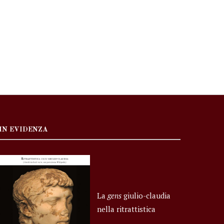
IN EVIDENZA
La
gens
giulio-claudia
nella ritrattistica