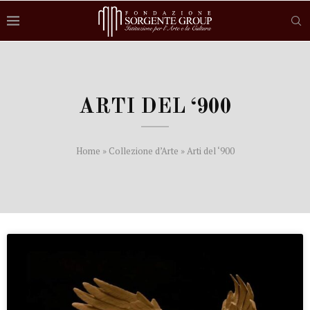
ARTI DEL ‘900
Home
»
Collezione d’Arte
»
Arti del ‘900