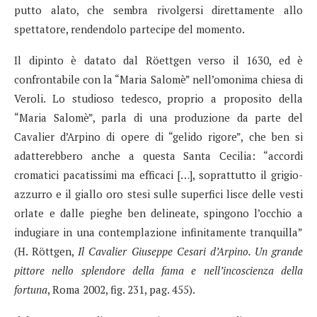
putto alato, che sembra rivolgersi direttamente allo
spettatore, rendendolo partecipe del momento.
Il dipinto è datato dal Röettgen verso il 1630, ed è
confrontabile con la “Maria Salomè” nell’omonima chiesa di
Veroli. Lo studioso tedesco, proprio a proposito della
“Maria Salomè”, parla di una produzione da parte del
Cavalier d’Arpino di opere di “gelido rigore”, che ben si
adatterebbero anche a questa Santa Cecilia: “accordi
cromatici pacatissimi ma efficaci […], soprattutto il grigio-
azzurro e il giallo oro stesi sulle superfici lisce delle vesti
orlate e dalle pieghe ben delineate, spingono l’occhio a
indugiare in una contemplazione infinitamente tranquilla”
(H. Röttgen,
Il Cavalier Giuseppe Cesari d’Arpino. Un grande
pittore nello splendore della fama e nell’incoscienza della
fortuna
, Roma 2002, fig. 231, pag. 455).