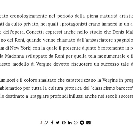
cato cronologicamente nel periodo della piena maturità artisti
inti da culto privato, nei quali i protagonisti erano immersi in un
e dell’opera. Concetti espressi anche nello studio che Denis M
mano del Reni, quando venne chiamato dall’ambasciatore spagnol
m di New York) con la quale il presente dipinto è fortemente in r
 della Madonna sviluppato da Reni per quella tela monumentale e 
uesto modello di Vergine dovette riscuotere un successo tale da
uminosi e il colore smaltato che caratterizzano la Vergine in pre
emblematico per tutta la cultura pittorica del “classicismo baroc
le destinato a irraggiare profondi influssi anche nei secoli success
1