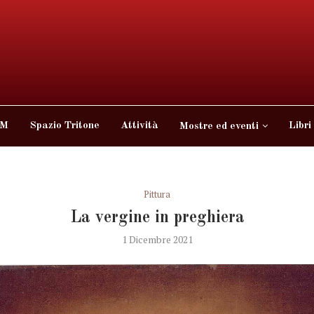
 M
Spazio Tritone
Attività
Libri
Mostre ed eventi
Pittura
La vergine in preghiera
1 Dicembre 2021