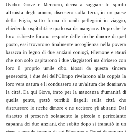
Ovidio: Giove e Mercurio, decisi a saggiare lo spirito
altruista degli uomini, discesero sulla terra, in un paese
della Frigia, sotto forma di umili pellegrini in viaggio,
chiedendo ospitalità e qualcosa da mangiare. Dopo che le
loro richieste furono respinte dalle ricche dimore di quel
posto, essi trovarono finalmente accoglienza nella povera
baracca in legno di due anziani coniugi, Filemone e Bauci
che non solo ospitarono i due viaggiatori ma divisero con
loro il proprio umile cibo. Mossi da questa sincera
generosità, i due dei dell’Olimpo rivelarono alla coppia la
loro vera natura e li condussero su un’altura che dominava
la città. Da qui Giove, irato per la mancanza d’umanità di
quella gente, gettò terribili flagelli sulla città che
distrussero le ricche dimore e ne uccisero gli abitanti. Dal
disastro si preservò solamente la piccola e pericolante
capanna dei due anziani, che subito dopo si tramutò in un
ricco e grande tempio di cui Filemone e Bauci divennero i