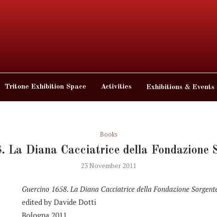
Tritone Exhibition Space
Activities
Exhibitions & Events
Books
. La Diana Cacciatrice della Fondazione 
23 November 2011
Guercino 1658. La Diana Cacciatrice della Fondazione Sorgent
edited by Davide Dotti
Bologna 2011