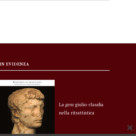
IN EVIDENZA
La
gens
giulio-claudia
nella ritrattistica